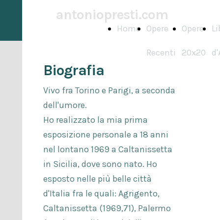
antoniopresti.com
Home
Opere
Opere
Li
Recenti
20x20
d'
Biografia
Vivo fra Torino e Parigi, a seconda
dell'umore.
Ho realizzato la mia prima
esposizione personale a 18 anni
nel lontano 1969 a Caltanissetta
in Sicilia, dove sono nato. Ho
esposto nelle più belle città
d'Italia fra le quali: Agrigento,
Caltanissetta (1969,71), Palermo